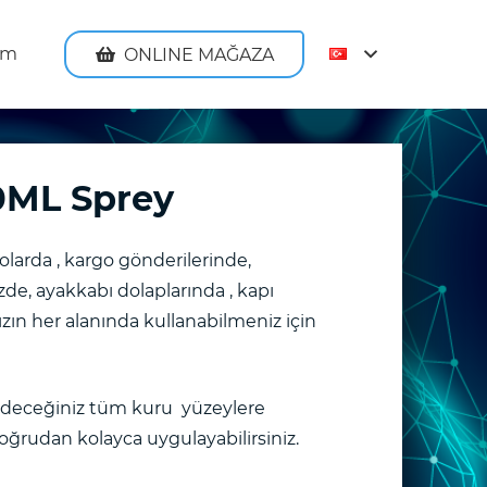
şim
ONLINE MAĞAZA
0ML Sprey
polarda , kargo gönderilerinde,
zde, ayakkabı dolaplarında , kapı
ızın her alanında kullanabilmeniz için
deceğiniz tüm kuru yüzeylere
ğrudan kolayca uygulayabilirsiniz.