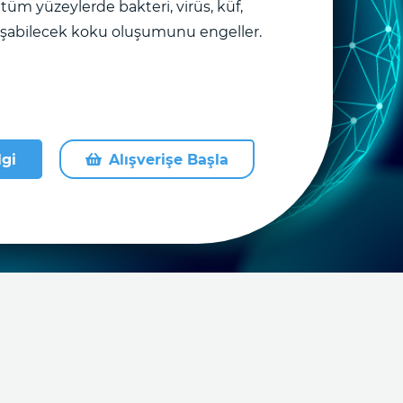
üm yüzeylerde bakteri, virüs, küf,
uşabilecek koku oluşumunu engeller.
lgi
Alışverişe Başla