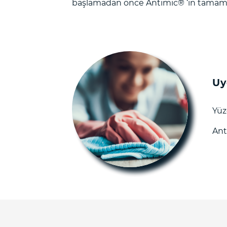
başlamadan önce Antimic®️ ‘in tamam
Uy
Yüz
Ant