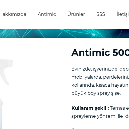
Hakkımızda
Antimic
Ürünler
SSS
İleti
Antimic 50
Evinizde, işyerinizde, de
mobilyalarda, perdelerini
kollarında, kısaca hayatın
büyük boy sprey şişe.
Kullanım şekli :
Temas e
spreyleme yöntemi ile do