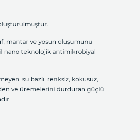
,
 oluşturulmuştur.
, küf, mantar ve yosun oluşumunu
il nano teknolojik antimikrobiyal
meyen, su bazlı, renksiz, kokusuz,
eden ve üremelerini durduran güçlü
dır.