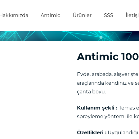
Hakkımızda
Antimic
Ürünler
SSS
İleti
Antimic 10
Evde, arabada, alışverişt
araçlarında kendiniz ve s
çanta boyu.
Kullanım şekli :
Temas e
spreyleme yöntemi ile kol
Özellikleri :
Uygulandığı t