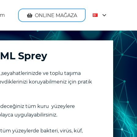
şim
ONLINE MAĞAZA
0ML Sprey
e ,seyahatlerinizde ve toplu taşıma
evdiklerinizi koruyabilmeniz için pratik
deceğiniz tüm kuru yüzeylere
ayca uygulayabilirsiniz.
üm yüzeylerde bakteri, virüs, küf,