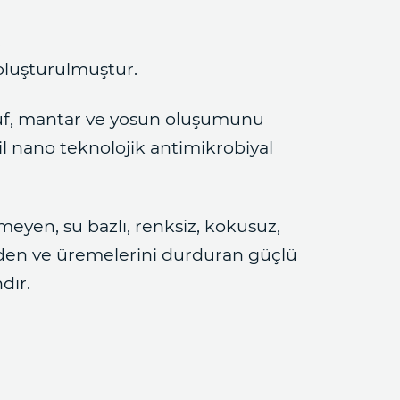
,
 oluşturulmuştur.
, küf, mantar ve yosun oluşumunu
il nano teknolojik antimikrobiyal
meyen, su bazlı, renksiz, kokusuz,
eden ve üremelerini durduran güçlü
dır.