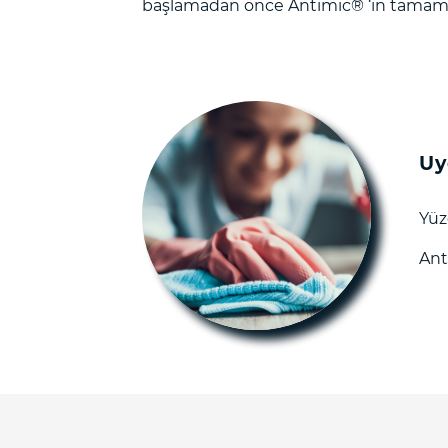
başlamadan önce Antimic®️ ‘in tamam
Uy
Yüz
Ant